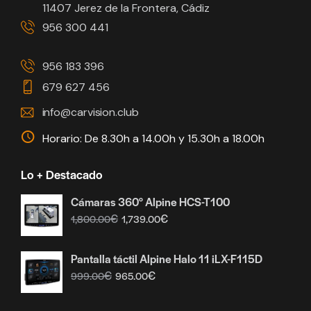
11407 Jerez de la Frontera, Cádiz
956 300 441
956 183 396
679 627 456
info@carvision.club
Horario: De 8.30h a 14.00h y 15.30h a 18.00h
Lo + Destacado
Cámaras 360° Alpine HCS-T100
€
€
1,800.00
1,739.00
Pantalla táctil Alpine Halo 11 iLX-F115D
€
€
999.00
965.00