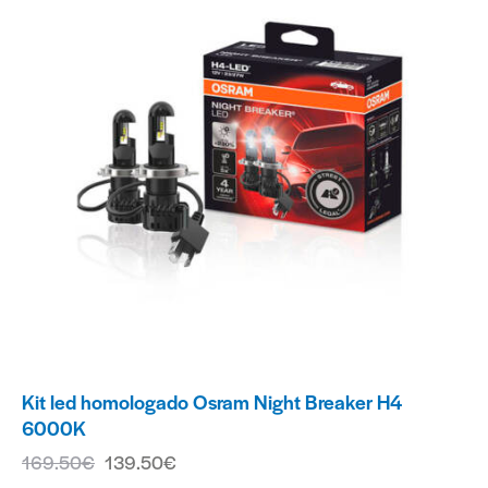
Kit led homologado Osram Night Breaker H4
6000K
169.50
€
139.50
€