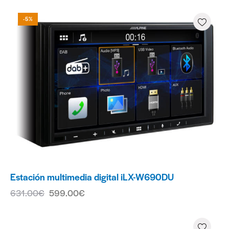
-5%
Estación multimedia digital iLX-W690DU
631.00
€
599.00
€