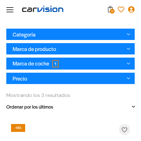
0
Categoría
Marca de producto
Marca de coche
1
Precio
Mostrando los 3 resultados
-18%